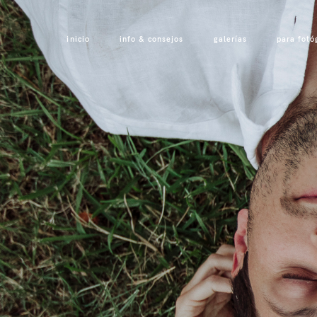
inicio
info & consejos
galerías
para fotó