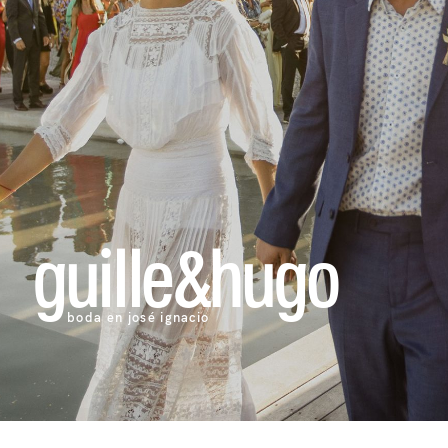
guille&hugo
boda en josé ignacio