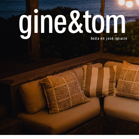
gine&tom
boda en josé ignacio