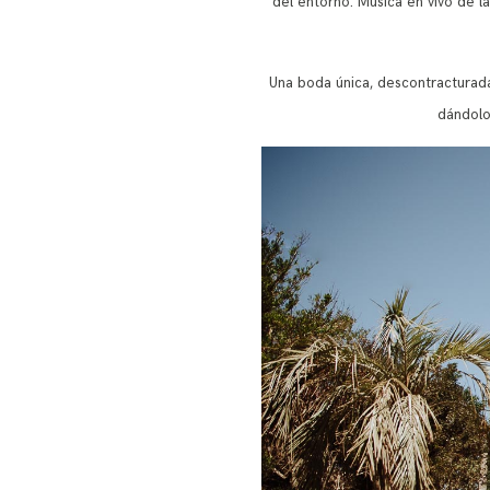
del entorno. Música en vivo de l
Una boda única, descontracturada,
dándolo