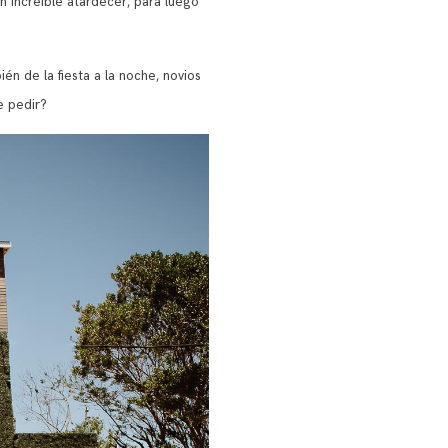
n increíble atardecer, para luego
én de la fiesta a la noche, novios
e pedir?