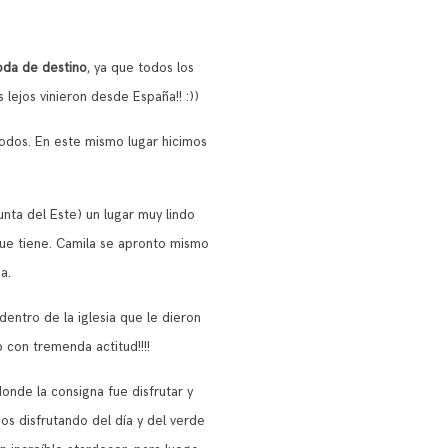
oda de destino
, ya que todos los
s lejos vinieron desde España!! :))
todos. En este mismo lugar hicimos
unta del Este) un lugar muy lindo
 que tiene. Camila se apronto mismo
a.
entro de la iglesia que le dieron
 con tremenda actitud!!!!
onde la consigna fue disfrutar y
dos disfrutando del día y del verde