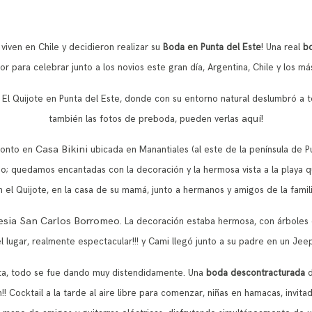
viven en Chile y decidieron realizar su
Boda en Punta del Este
! Una real
b
or para celebrar junto a los novios este gran día, Argentina, Chile y los má
al El Quijote en Punta del Este, donde con su entorno natural deslumbró a 
aquí
también las fotos de preboda, pueden verlas
!
Casa Bikini
pronto en
ubicada en Manantiales (al este de la península de P
rno; quedamos encantadas con la decoración y la hermosa vista a la playa
n el Quijote, en la casa de su mamá, junto a hermanos y amigos de la famili
lesia San Carlos Borromeo
. La decoración estaba hermosa, con árboles d
l lugar, realmente espectacular!!! y Cami llegó junto a su padre en un Jeep
esta, todo se fue dando muy distendidamente. Una
boda descontracturada
d
n!! Cocktail a la tarde al aire libre para comenzar, niñas en hamacas, invita