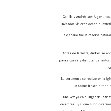
Camila y Andrés son Argentinos, 
invitados vinieron desde el exteri
El escenario fue la reserva natur
Antes de la fiesta, Andrés se a
para alojarse y disfrutar del ento
e
Ig
La ceremonia se realizó en la
un toque fresco a todo e
Una vez ya en el lugar de la fi
divertirse… y sí que hubo diversió