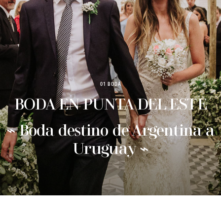
01 BODA
BODA EN PUNTA DEL ESTE
⌁ Boda destino de Argentina a
Uruguay ⌁