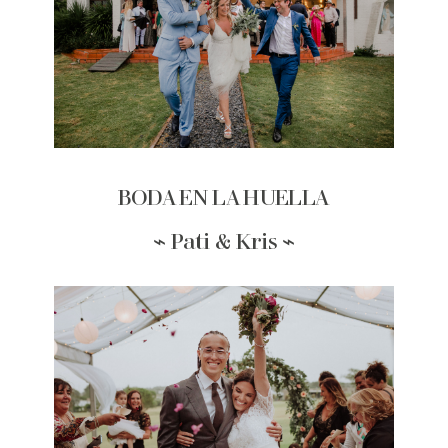
BODA EN LA HUELLA
⌁ Pati & Kris ⌁