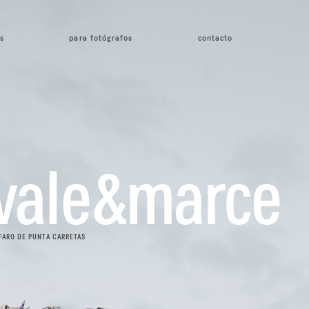
s
para fotógrafos
contacto
vale&marce
FARO DE PUNTA CARRETAS