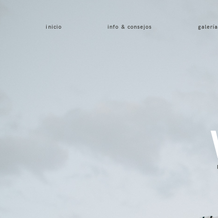
inicio
info & consejos
galería