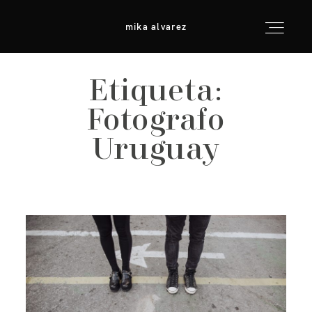
mika alvarez
mika alvarez
Etiqueta:
inicio
Fotografo
info & consejos
Uruguay
galerías
para fotógrafos
contacto