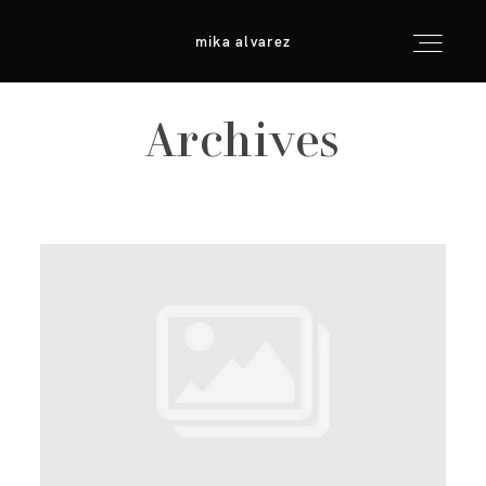
mika alvarez
mika alvarez
Archives
inicio
info & consejos
galerías
para fotógrafos
contacto