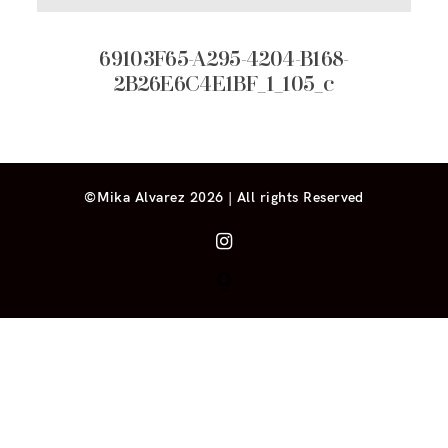
69103F65-A295-4204-B168-
2B26E6C4E1BF_1_105_c
©Mika Alvarez 2026 | All rights Reserved