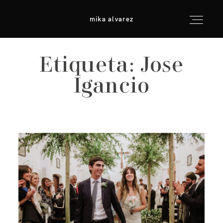
mika alvarez
mika alvarez
Etiqueta: Jose
inicio
Igancio
info & consejos
galerías
para fotógrafos
contacto